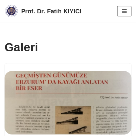
Prof. Dr. Fatih KIYICI
İçeriğe
geç
Galeri