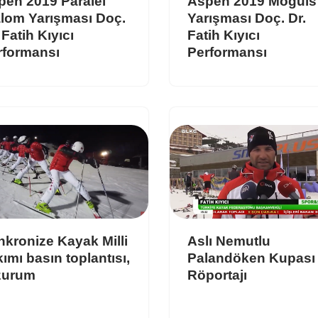
pen 2019 Paralel
Aspen 2019 Moguls
alom Yarışması Doç.
Yarışması Doç. Dr.
 Fatih Kıyıcı
Fatih Kıyıcı
rformansı
Performansı
kronize Kayak Milli
Aslı Nemutlu
ımı basın toplantısı,
Palandöken Kupası
zurum
Röportajı