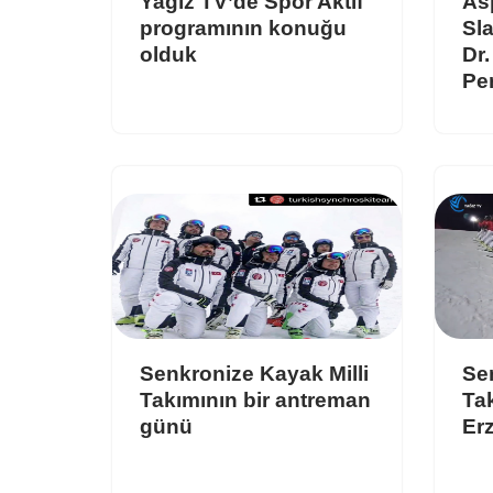
Yağız TV’de Spor Aktif
As
programının konuğu
Sl
olduk
Dr.
Pe
Senkronize Kayak Milli
Sen
Takımının bir antreman
Tak
günü
Er